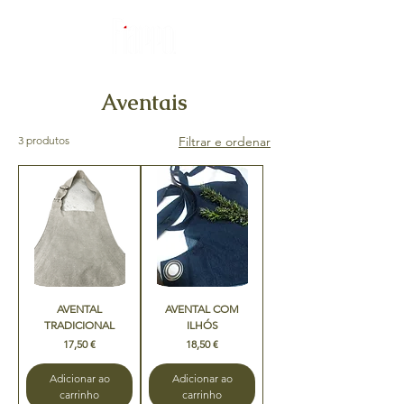
Aventais
3 produtos
Filtrar e ordenar
AVENTAL
AVENTAL COM
TRADICIONAL
ILHÓS
Preço
Preço
17,50 €
18,50 €
Adicionar ao
Adicionar ao
carrinho
carrinho