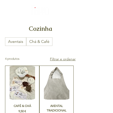
Cozinha
Aventais
Chá & Café
4 produtos
Filtrar e ordenar
CAFÉ & CHÁ
AVENTAL
TRADICIONAL
Preço
9,50 €