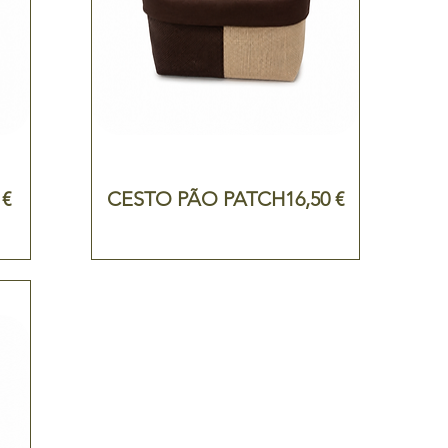
o
Preço
 €
CESTO PÃO PATCH
16,50 €