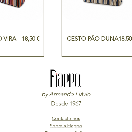
Preço
Preç
 VIRA
18,50 €
CESTO PÃO DUNA
18,50
by Armando Flávio
Desde 1967
Contacte-nos
Sobre a Fiappo