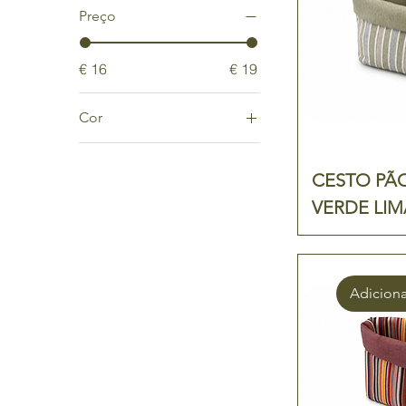
Preço
€ 16
€ 19
Cor
Bege
Castanho
CESTO PÃ
VERDE LIM
Adiciona