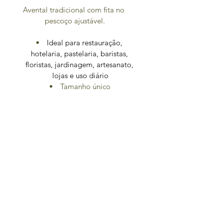
Avental tradicional com fita no 
pescoço ajustável.
Ideal para restauração, 
hotelaria, pastelaria, baristas, 
floristas, jardinagem, artesanato, 
lojas e uso diário
Tamanho único
Personalização com bordado ou 
impressão mediante consulta
Outros tecidos mediante consulta
Envio
Lavar a 30º (máximo), secar ao 
O envio das encomendas será feito 
ar e passar a ferro a uma 
temperatura suave
por CTT expresso, com entrega 
prevista no dia seguinte ao do 
envio na morada indicada pelo 
cliente.
O custo de transporte para Portugal 