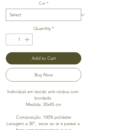
Cor
*
Quantity
*
Add to Cart
Buy Now
Individual em tecido anti-nódoa com 
bordado 
Medida: 30x45 cm
Composição: 100% poliéster
Lavagem a 30º,  secar ao ar e passar a 
ferro com temperatura suave