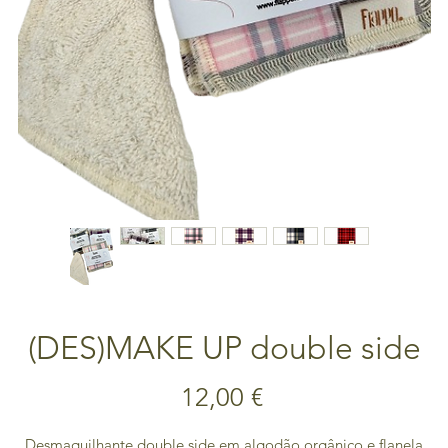
(DES)MAKE UP double side
Preço
12,00 €
Desmaquilhante double side em algodão orgânico e flanela